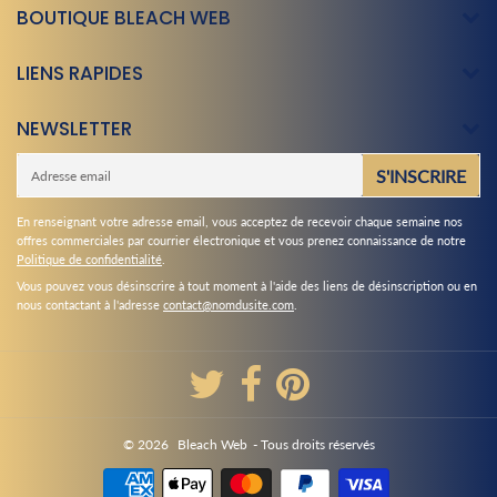
BOUTIQUE BLEACH WEB
LIENS RAPIDES
NEWSLETTER
E-
S'INSCRIRE
mail
En renseignant votre adresse email, vous acceptez de recevoir chaque semaine nos
offres commerciales par courrier électronique et vous prenez connaissance de notre
Politique de confidentialité
.
Vous pouvez vous désinscrire à tout moment à l'aide des liens de désinscription ou en
nous contactant à l'adresse
contact@nomdusite.com
.
© 2026
Bleach Web
- Tous droits réservés