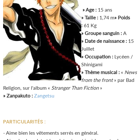
» Age :
15 ans
» Taille :
1,74 m
» Poids
:
61 Kg
» Groupe sanguin :
A
» Date de naissance :
15
Juillet
» Occupation :
Lycéen /
Shinigami
» Thème musical :
«
News
from the front
» par Bad
Religion, sur l'album «
Stranger Than Fiction
»
» Zanpakuto :
Zangetsu
PARTICULARITÉS :
- Aime bien les vêtements serrés en général.