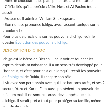
- Aime le chocolat et les plats pimentés, à la moutarde.
- Célébrités qu'il apprécie : Mike Ness et Al Pacino (nous
aussi)
- Auteur qu'il admire : William Shakespeare.
- Son nom se prononce Ichigo, avec l'accent tonique sur le
premier « i ».
Pour plus de précisions sur les pouvoirs d'Ichigo, voir le
dossier
Évolution des pouvoirs d'Ichigo
.
DESCRIPTION D'ICHIGO:
Ichigo
est le héros de Bleach. Il peut voir et toucher les
esprits depuis sa naissance. Il a un sens très developpé pour
l'honneur, et c'est pour cela que lorsqu'il reçoit les pouvoirs
de
Shinigami
de Rukia, il accepte son rôle.
Il vit avec son père
Isshin
avec qui il se bat sans arrêt, et ses 2
soeurs,
Yuzu
et
Karin. Elles aussi possèdent un pouvoir de
médium mais il ne sont pas aussi developpés que celui
d'Ichigo. Il serait prêt à tout pour protéger sa famille, même
au prix de sa vie.