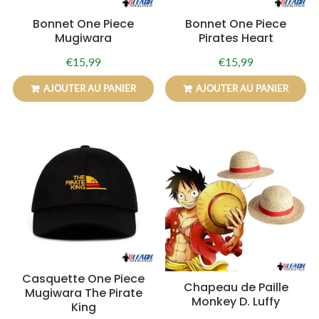
Bonnet One Piece
Bonnet One Piece
Mugiwara
Pirates Heart
€15,99
€15,99
Prix
€15,99
Prix
€15,99
régulier
régulier
AJOUTER AU PANIER
AJOUTER AU PANIER
Casquette One Piece
Chapeau de Paille
Mugiwara The Pirate
Monkey D. Luffy
King