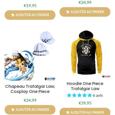
€24,99
Prix
€24,99
€19,95
Prix
€19,95
régulier
régulier
AJOUTER AU PANIER
AJOUTER AU PANIER
Hoodie One Piece
Chapeau Trafalgar Law,
Trafalgar Law
Cosplay One Piece
6 avis
€24,99
Prix
€24,99
€39,95
Prix
€39,95
régulier
régulier
AJOUTER AU PANIER
AJOUTER AU PANIER