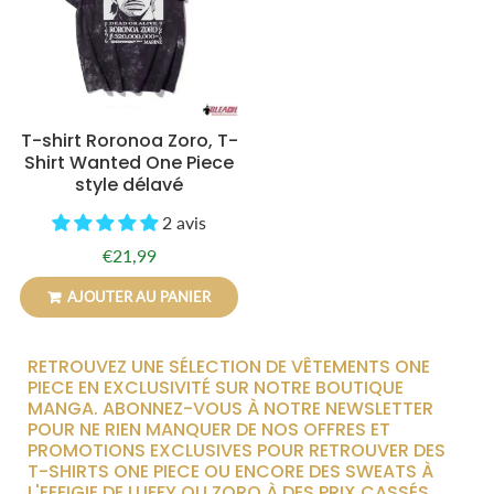
T-shirt Roronoa Zoro, T-
Shirt Wanted One Piece
style délavé
2 avis
€21,99
Prix
€21,99
régulier
AJOUTER AU PANIER
RETROUVEZ UNE SÉLECTION DE VÊTEMENTS ONE
PIECE EN EXCLUSIVITÉ SUR NOTRE BOUTIQUE
MANGA. ABONNEZ-VOUS À NOTRE NEWSLETTER
POUR NE RIEN MANQUER DE NOS OFFRES ET
PROMOTIONS EXCLUSIVES POUR RETROUVER DES
T-SHIRTS ONE PIECE OU ENCORE DES SWEATS À
L'EFFIGIE DE LUFFY OU ZORO À DES PRIX CASSÉS.