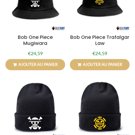
Bob One Piece
Bob One Piece Trafalgar
Mugiwara
Law
€24,59
€24,59
Prix
€24,59
Prix
€24,59
régulier
régulier
AJOUTER AU PANIER
AJOUTER AU PANIER