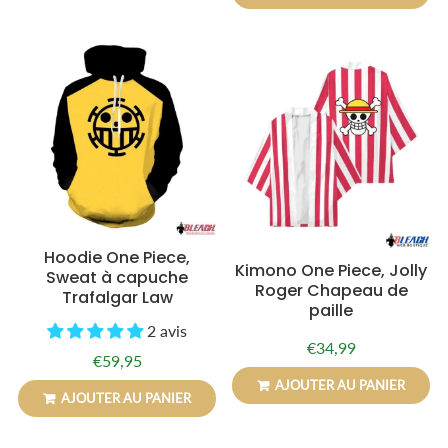
Hoodie One Piece,
Kimono One Piece, Jolly
Sweat à capuche
Roger Chapeau de
Trafalgar Law
paille
2 avis
€34,99
Prix
€34,99
€59,95
Prix
€59,95
régulier
régulier
AJOUTER AU PANIER
AJOUTER AU PANIER