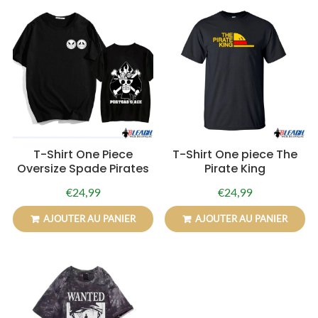
T-Shirt One Piece
T-Shirt One piece The
Oversize Spade Pirates
Pirate King
€24,99
€24,99
Prix
€24,99
Prix
€24,99
régulier
régulier
AJOUTER AU PANIER
AJOUTER AU PANIER