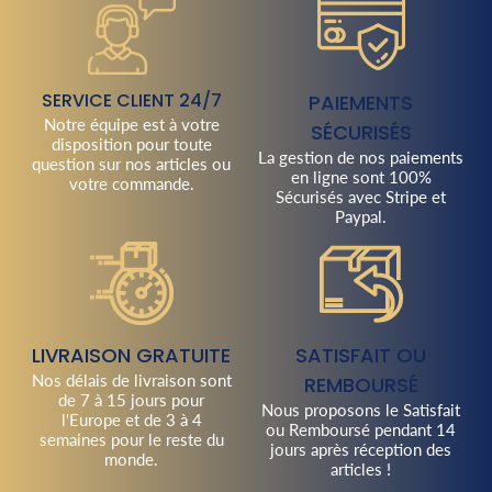
SERVICE CLIENT 24/7
PAIEMENTS
Notre équipe est à votre
SÉCURISÉS
disposition pour toute
La gestion de nos paiements
question sur nos articles ou
en ligne sont 100%
votre commande.
Sécurisés avec Stripe et
Paypal.
LIVRAISON GRATUITE
SATISFAIT OU
Nos délais de livraison sont
REMBOURSÉ
de 7 à 15 jours pour
Nous proposons le Satisfait
l'Europe et de 3 à 4
ou Remboursé pendant 14
semaines pour le reste du
jours après réception des
monde.
articles !