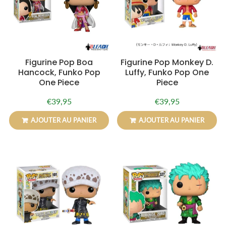
Figurine Pop Boa
Figurine Pop Monkey D.
Hancock, Funko Pop
Luffy, Funko Pop One
One Piece
Piece
€39,95
€39,95
Prix
€39,95
Prix
€39,95
régulier
régulier
AJOUTER AU PANIER
AJOUTER AU PANIER