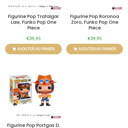
Figurine Pop Trafalgar
Figurine Pop Roronoa
Law, Funko Pop One
Zoro, Funko Pop One
Piece
Piece
€39,95
€39,95
Prix
€39,95
Prix
€39,95
régulier
régulier
AJOUTER AU PANIER
AJOUTER AU PANIER
Figurine Pop Portgas D.