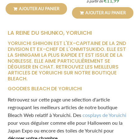
€11,99
à partir de
Prix
€11,99
régulier
régulier
AJOUTER AU PANIER
AJOUTER AU PANIER
LA REINE DU SHUNKO, YORUICHI
YORUICHI SHIHOIN EST L'EX-CAPITAINE DE LA 2ND
DIVISION ET EX-CHEF DE L'ONMITSUKIDO. ELLE EST
LA SHINIGAMI LA PLUS RAPIDE ET EST ISSUE DE LA
NOBLESSE. ELLE AIME PARTICULIÈREMENT SE
DÉGUISER EN CHAT. RETROUVEZ LES MEILLEURS
ARTICLES DE YORUICHI SUR NOTRE BOUTIQUE
BLEACH.
GOODIES BLEACH DE YORUICHI
Retrouvez sur cette page une sélection d'article
regroupant les meilleurs articles de notre boutique
Bleach Web relatif à Yoruichi. Des
cosplays de Yoruichi
pour vous déguiser comme elle pour Halloween ou la
Japan Expo ou encore des toiles de Yoruichi pour
décorer votre chambre
.