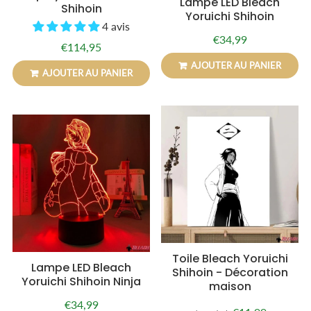
Lampe LED Bleach
Shihoin
Yoruichi Shihoin
4 avis
€34,99
Prix
€34,99
€114,95
Prix
€114,95
régulier
régulier
AJOUTER AU PANIER
AJOUTER AU PANIER
Toile Bleach Yoruichi
Lampe LED Bleach
Shihoin - Décoration
Yoruichi Shihoin Ninja
maison
€34,99
Prix
€34,99