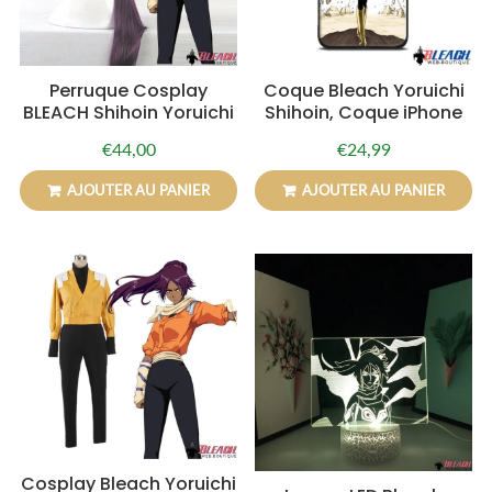
Perruque Cosplay
Coque Bleach Yoruichi
BLEACH Shihoin Yoruichi
Shihoin, Coque iPhone
€44,00
€24,99
Prix
€44,00
Prix
€24,99
régulier
régulier
AJOUTER AU PANIER
AJOUTER AU PANIER
Cosplay Bleach Yoruichi