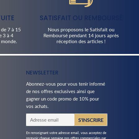
UITE
SATISFAIT OU REMBOURSÉ
 de 7 à 15
Nous proposons le Satisfait ou
e 3 à 4
Remboursé pendant 14 jours après
u monde.
réception des articles !
NEWSLETTER
Abonnez-vous pour vous tenir informé
de nos offres exclusives ainsi que
gagner un code promo de 10% pour
vos achats.
E-
S'INSCRIRE
mail
En renseignant votre adresse email, vous acceptez de
recevoir chaque semaine nos offres commerciales par