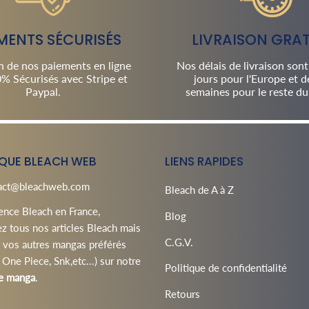
MENTS SÉCURISÉS
LIVRAISON GRAT
n de nos paiements en ligne
Nos délais de livraison sont
% Sécurisés avec Stripe et
jours pour l'Europe et d
Paypal.
semaines pour le reste d
QUE BLEACH WEB
LIENS RAPIDES
act@bleachweb.com
Bleach de A à Z
ence Bleach en France,
Blog
z tous nos articles Bleach mais
C.G.V.
e vos autres mangas préférés
 One Piece, Snk,etc...) sur notre
Politique de confidentialité
e manga
.
Retours