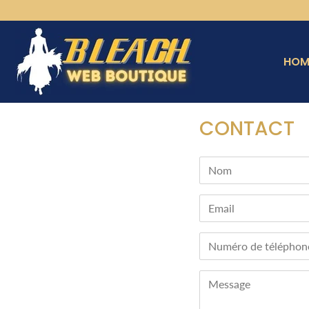
HOM
›
Contact
Accueil
CONTACT
Nom
Email
Numéro
de
téléphone
Message