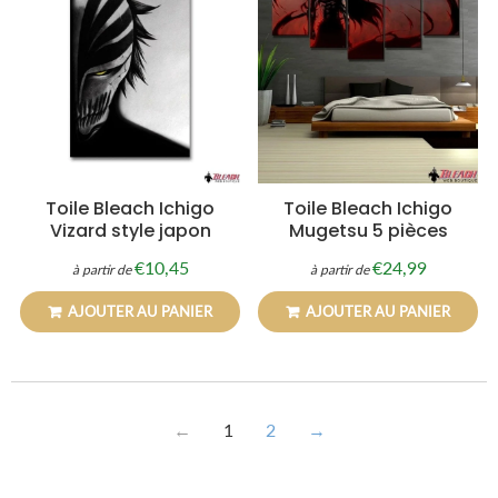
Toile Bleach Ichigo
Toile Bleach Ichigo
Vizard style japon
Mugetsu 5 pièces
€10,45
€24,99
à partir de
à partir de
Prix
€10,45
Prix
€24,99
régulier
régulier
AJOUTER AU PANIER
AJOUTER AU PANIER
←
1
2
→