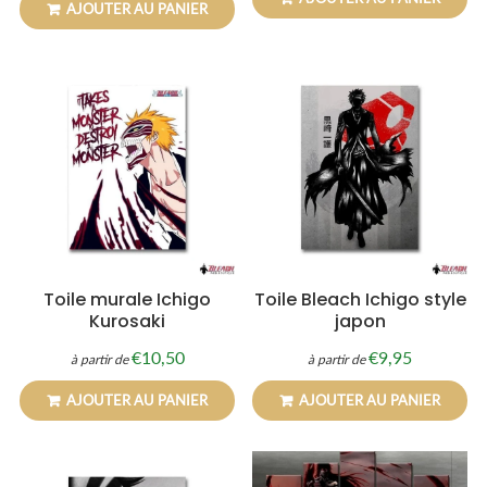
AJOUTER AU PANIER
Toile murale Ichigo
Toile Bleach Ichigo style
Kurosaki
japon
€10,50
€9,95
à partir de
à partir de
Prix
€10,50
Prix
€9,95
régulier
régulier
AJOUTER AU PANIER
AJOUTER AU PANIER