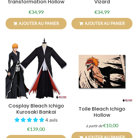
transformation Hollow
Vizard
€34,99
€34,99
Prix
€34,99
Prix
€34,99
régulier
régulier
AJOUTER AU PANIER
AJOUTER AU PANIER
Cosplay Bleach Ichigo
Toile Bleach Ichigo
Kurosaki Bankai
Hollow
4 avis
€10,00
à partir de
Prix
€10,00
€139,00
Prix
€139,00
régulier
régulier
AJOUTER AU PANIER