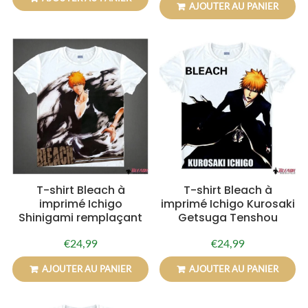
AJOUTER AU PANIER
T-shirt Bleach à
T-shirt Bleach à
imprimé Ichigo
imprimé Ichigo Kurosaki
Shinigami remplaçant
Getsuga Tenshou
€24,99
€24,99
Prix
€24,99
Prix
€24,99
régulier
régulier
AJOUTER AU PANIER
AJOUTER AU PANIER