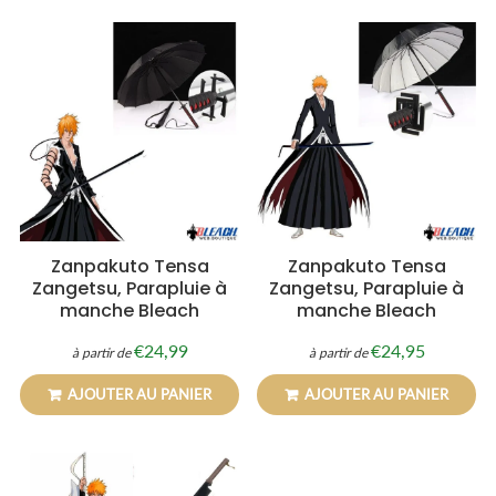
Zanpakuto Tensa
Zanpakuto Tensa
Zangetsu, Parapluie à
Zangetsu, Parapluie à
manche Bleach
manche Bleach
€24,99
€24,95
à partir de
à partir de
Prix
€24,99
Prix
€24,95
régulier
régulier
AJOUTER AU PANIER
AJOUTER AU PANIER