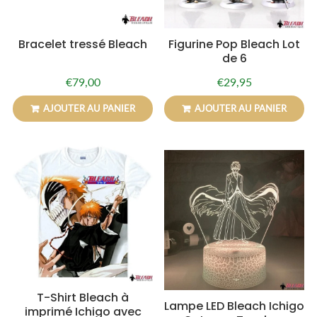
Bracelet tressé Bleach
Figurine Pop Bleach Lot
de 6
€79,00
€29,95
Prix
€79,00
Prix
€29,95
régulier
régulier
AJOUTER AU PANIER
AJOUTER AU PANIER
T-Shirt Bleach à
Lampe LED Bleach Ichigo
imprimé Ichigo avec