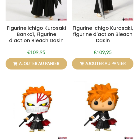
Figurine Ichigo Kurosaki
Figurine Ichigo Kurosaki,
Bankaï, Figurine
figurine d'action Bleach
d'action Bleach Dasin
Dasin
€109,95
€109,95
Prix
€109,95
Prix
€109,95
régulier
régulier
AJOUTER AU PANIER
AJOUTER AU PANIER