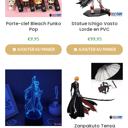
Porte-clef Bleach Funko
Statue Ichigo Vasto
Pop
Lorde en PVC
€9,95
€99,95
Prix
€9,95
Prix
€99,95
régulier
régulier
AJOUTER AU PANIER
AJOUTER AU PANIER
Zanpakuto Tensa