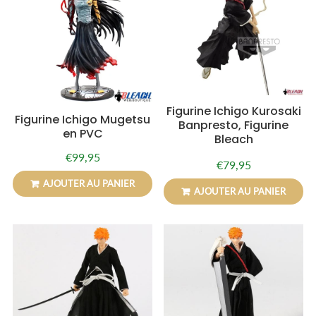
Figurine Ichigo Kurosaki
Figurine Ichigo Mugetsu
Banpresto, Figurine
en PVC
Bleach
€99,95
Prix
€99,95
€79,95
Prix
€79,95
régulier
régulier
AJOUTER AU PANIER
AJOUTER AU PANIER