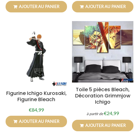
régulier
régulier
AJOUTER AU PANIER
AJOUTER AU PANIER
Toile 5 pièces Bleach,
Figurine Ichigo Kurosaki,
Décoration Grimmjow
Figurine Bleach
Ichigo
€84,99
Prix
€84,99
€24,99
à partir de
Prix
€24,99
régulier
régulier
AJOUTER AU PANIER
AJOUTER AU PANIER