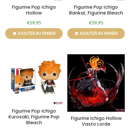
Figurine Pop Ichigo
Figurine Pop Ichigo
Hollow
Bankaï, Figurine Bleach
€59,95
€59,95
Prix
€59,95
Prix
€59,95
régulier
régulier
AJOUTER AU PANIER
AJOUTER AU PANIER
Figurine Pop Ichigo
Kurosaki, Figurine Pop
Figurine Ichigo Hollow
Bleach
Vasto Lorde