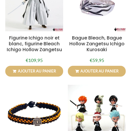
Figurine Ichigo noir et
Bague Bleach, Bague
blanc, figurine Bleach
Hollow Zangetsu Ichigo
Ichigo Hollow Zangetsu
Kurosaki
€109,95
€59,95
Prix
€109,95
Prix
€59,95
régulier
régulier
AJOUTER AU PANIER
AJOUTER AU PANIER