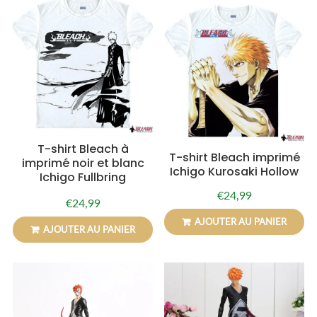
T-shirt Bleach à
T-shirt Bleach imprimé
imprimé noir et blanc
Ichigo Kurosaki Hollow
Ichigo Fullbring
€24,99
Prix
€24,99
€24,99
Prix
€24,99
régulier
régulier
AJOUTER AU PANIER
AJOUTER AU PANIER