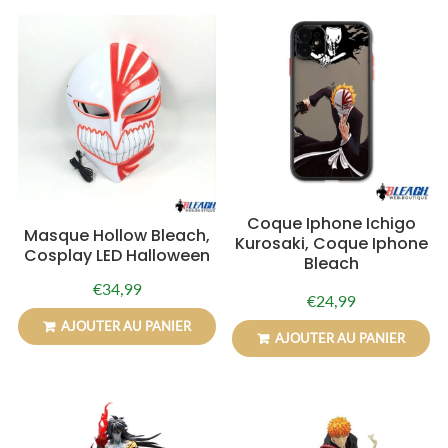
Coque Iphone Ichigo
Masque Hollow Bleach,
Kurosaki, Coque Iphone
Cosplay LED Halloween
Bleach
€34,99
Prix
€34,99
€24,99
Prix
€24,99
régulier
régulier
AJOUTER AU PANIER
AJOUTER AU PANIER