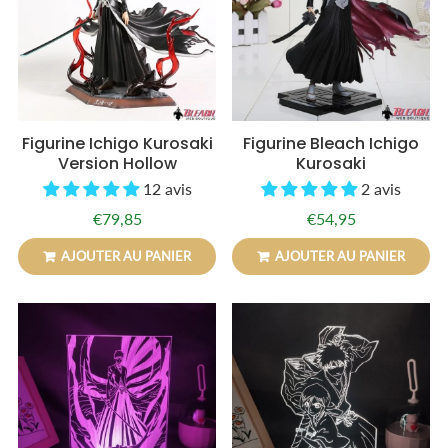
Figurine Ichigo Kurosaki
Figurine Bleach Ichigo
Version Hollow
Kurosaki
12 avis
2 avis
€79,85
€54,95
Prix
€79,85
Prix
€54,95
régulier
régulier
AJOUTER AU PANIER
AJOUTER AU PANIER