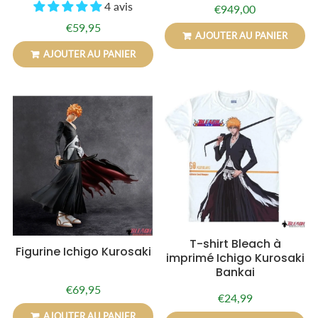
4 avis
€949,00
Prix
€949,00
régulier
€59,95
Prix
€59,95
AJOUTER AU PANIER
régulier
AJOUTER AU PANIER
T-shirt Bleach à
Figurine Ichigo Kurosaki
imprimé Ichigo Kurosaki
Bankai
€69,95
Prix
€69,95
€24,99
Prix
€24,99
régulier
régulier
AJOUTER AU PANIER