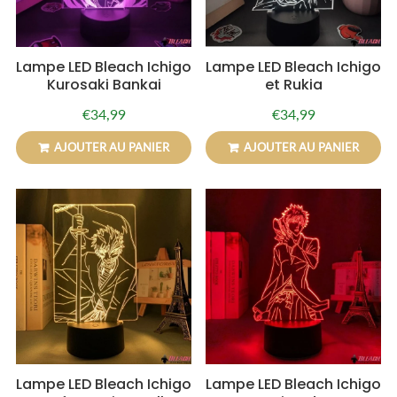
Lampe LED Bleach Ichigo
Lampe LED Bleach Ichigo
Kurosaki Bankai
et Rukia
€34,99
€34,99
Prix
€34,99
Prix
€34,99
régulier
régulier
AJOUTER AU PANIER
AJOUTER AU PANIER
Lampe LED Bleach Ichigo
Lampe LED Bleach Ichigo