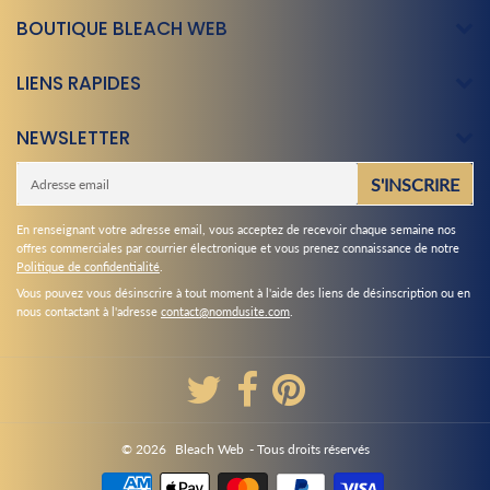
BOUTIQUE BLEACH WEB
LIENS RAPIDES
NEWSLETTER
E-
S'INSCRIRE
mail
En renseignant votre adresse email, vous acceptez de recevoir chaque semaine nos
offres commerciales par courrier électronique et vous prenez connaissance de notre
Politique de confidentialité
.
Vous pouvez vous désinscrire à tout moment à l'aide des liens de désinscription ou en
nous contactant à l'adresse
contact@nomdusite.com
.
© 2026
Bleach Web
- Tous droits réservés