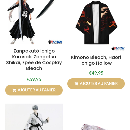
Zanpakutô Ichigo
Kurosaki Zangetsu
Kimono Bleach, Haori
Shikai, Epée de Cosplay
Ichigo Hollow
Bleach
€49,95
Prix
€49,95
€59,95
régulier
Prix
€59,95
AJOUTER AU PANIER
régulier
AJOUTER AU PANIER