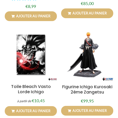
€85,00
Prix
€85,00
€8,99
Prix
€8,99
régulier
régulier
AJOUTER AU PANIER
AJOUTER AU PANIER
Toile Bleach Vasto
Figurine Ichigo Kurosaki
Lorde Ichigo
2ème Zangetsu
€10,45
€99,95
à partir de
Prix
€10,45
Prix
€99,95
régulier
régulier
AJOUTER AU PANIER
AJOUTER AU PANIER