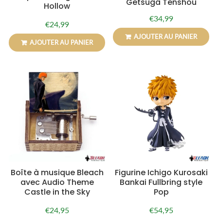
Getsuga Tenshou
Hollow
€34,99
Prix
€34,99
€24,99
Prix
€24,99
régulier
régulier
AJOUTER AU PANIER
AJOUTER AU PANIER
Boîte à musique Bleach
Figurine Ichigo Kurosaki
avec Audio Theme
Bankai Fullbring style
Castle in the Sky
Pop
€24,95
€54,95
Prix
€24,95
Prix
€54,95