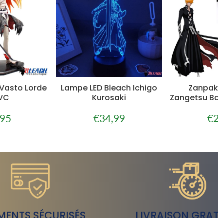
 Vasto Lorde
Lampe LED Bleach Ichigo
Zanpak
VC
Kurosaki
Zangetsu Ban
,95
€34,99
€2
€99,95
Prix
€34,99
Pri
er
régulier
rég
MENTS SÉCURISÉS
LIVRAISON GRAT