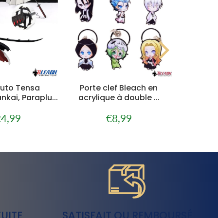
uto Tensa
Porte clef Bleach en
Cosplay
kai, Paraplu...
acrylique à double ...
Kuros
4,99
€8,99
x
€24,99
Prix
€8,99
ulier
régulier
UITE
SATISFAIT OU REMBOURSÉ