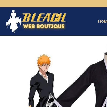
HOM
›
›
Cosplay Bleach Ichigo
Accueil
Collection Ichigo Kurosaki