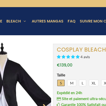
E
BLEACH
AUTRES MANGAS
FAQ
SUIVRE MON C
 Kurosaki Bankai
COSPLAY BLEACH
4 avis
€139,00
Taille
S
M
L
XL
Expédié en 24h
Site et paiement ultra-sécu
Garantie 100% Satisfait o