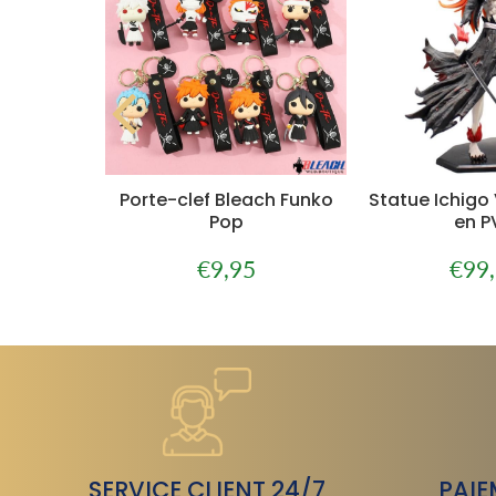
é Bleach
Porte-clef Bleach Funko
Statue Ichigo
Pop
en P
0
€9,95
€99
€79,00
Prix
€9,95
Prix
régulier
réguli
SERVICE CLIENT 24/7
PAIE