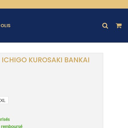
OLIS
 ICHIGO KUROSAKI BANKAI
XXL
risés
u remboursé