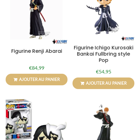
Figurine Ichigo Kurosaki
Figurine Renji Abarai
Bankai Fullbring style
Pop
€84,99
Prix
€84,99
€54,95
Prix
€54,95
régulier
régulier
AJOUTER AU PANIER
AJOUTER AU PANIER