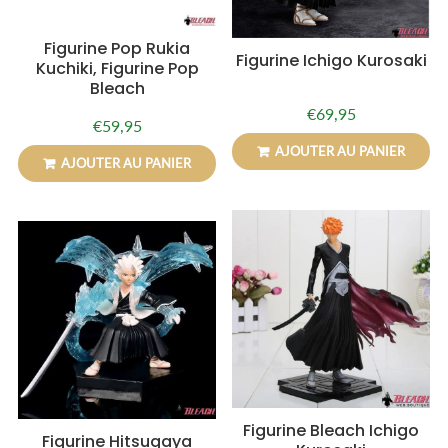
Figurine Pop Rukia
Figurine Ichigo Kurosaki
Kuchiki, Figurine Pop
Bleach
€69,95
Prix
€69,95
€59,95
Prix
€59,95
régulier
régulier
AJOUTER AU PANIER
AJOUTER AU PANIER
Figurine Bleach Ichigo
Figurine Hitsugaya