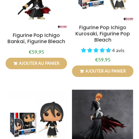
Figurine Pop Ichigo
Kurosaki, Figurine Pop
Figurine Pop Ichigo
Bleach
Bankaï, Figurine Bleach
4 avis
€59,95
Prix
€59,95
régulier
€59,95
Prix
€59,95
AJOUTER AU PANIER
régulier
AJOUTER AU PANIER