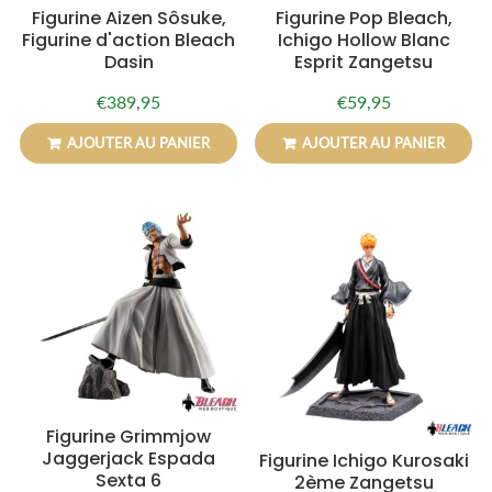
Figurine Aizen Sôsuke,
Figurine Pop Bleach,
Figurine d'action Bleach
Ichigo Hollow Blanc
Dasin
Esprit Zangetsu
€389,95
€59,95
Prix
€389,95
Prix
€59,95
régulier
régulier
AJOUTER AU PANIER
AJOUTER AU PANIER
Figurine Grimmjow
Jaggerjack Espada
Figurine Ichigo Kurosaki
Sexta 6
2ème Zangetsu