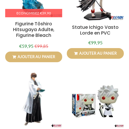
ECONOMISEZ
€39,90
Figurine Tôshiro
Statue Ichigo Vasto
Hitsugaya Adulte,
Lorde en PVC
Figurine Bleach
€99,95
Prix
€99,95
€59,95
€99,85
Prix
€59,95
Prix
€99,85
régulier
réduit
régulier
AJOUTER AU PANIER
AJOUTER AU PANIER