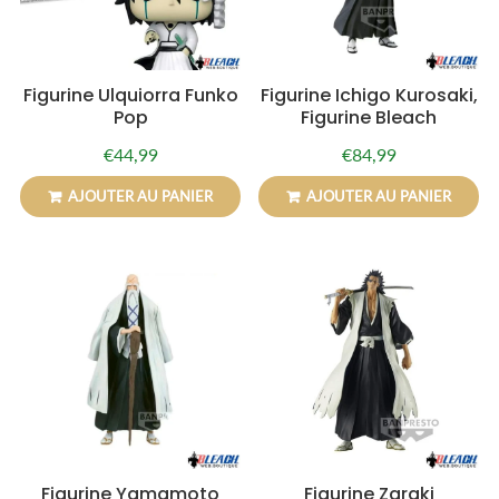
Figurine Ulquiorra Funko
Figurine Ichigo Kurosaki,
Pop
Figurine Bleach
€44,99
€84,99
Prix
€44,99
Prix
€84,99
régulier
régulier
AJOUTER AU PANIER
AJOUTER AU PANIER
Figurine Yamamoto
Figurine Zaraki