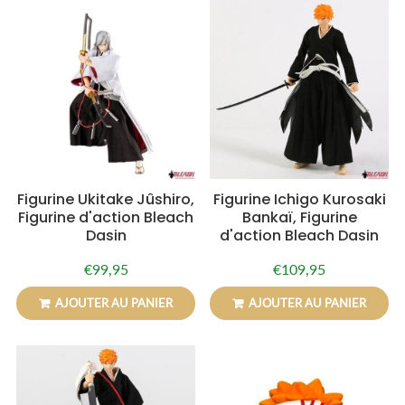
Figurine Ukitake Jûshiro,
Figurine Ichigo Kurosaki
Figurine d'action Bleach
Bankaï, Figurine
Dasin
d'action Bleach Dasin
€99,95
€109,95
Prix
€99,95
Prix
€109,95
régulier
régulier
AJOUTER AU PANIER
AJOUTER AU PANIER