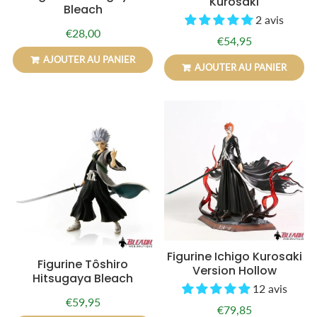
Kurosaki
Bleach
2 avis
€28,00
Prix
€28,00
€54,95
Prix
€54,95
régulier
régulier
AJOUTER AU PANIER
AJOUTER AU PANIER
Figurine Ichigo Kurosaki
Figurine Tôshiro
Version Hollow
Hitsugaya Bleach
12 avis
€59,95
Prix
€59,95
€79,85
Prix
€79,85