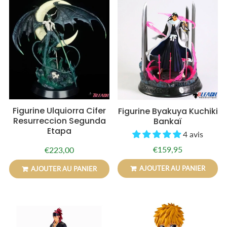
Figurine Ulquiorra Cifer
Figurine Byakuya Kuchiki
Resurreccion Segunda
Bankaï
Etapa
4 avis
€159,95
€223,00
Prix
€159,95
Prix
€223,00
régulier
régulier
AJOUTER AU PANIER
AJOUTER AU PANIER