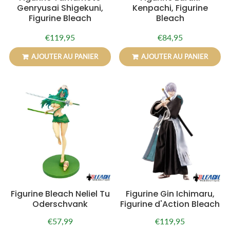
Genryusai Shigekuni,
Kenpachi, Figurine
Figurine Bleach
Bleach
€119,95
€84,95
Prix
€119,95
Prix
€84,95
régulier
régulier
AJOUTER AU PANIER
AJOUTER AU PANIER
Figurine Bleach Neliel Tu
Figurine Gin Ichimaru,
Oderschvank
Figurine d'Action Bleach
€57,99
€119,95
Prix
€57,99
Prix
€119,95