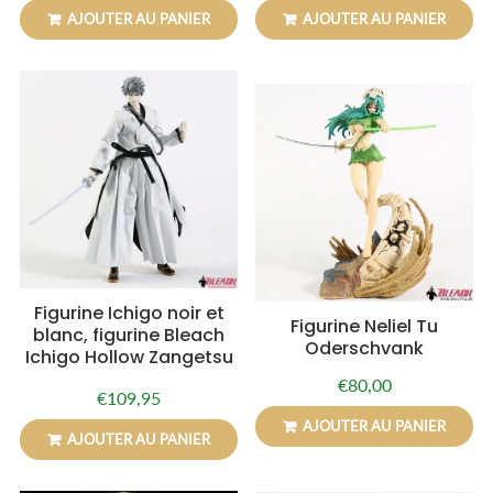
régulier
régulier
AJOUTER AU PANIER
AJOUTER AU PANIER
Figurine Ichigo noir et
Figurine Neliel Tu
blanc, figurine Bleach
Oderschvank
Ichigo Hollow Zangetsu
€80,00
Prix
€80,00
€109,95
Prix
€109,95
régulier
régulier
AJOUTER AU PANIER
AJOUTER AU PANIER