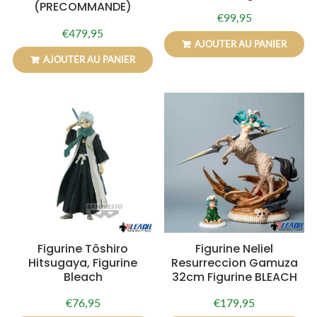
(PRECOMMANDE)
€99,95
Prix
€99,95
€479,95
régulier
Prix
€479,95
AJOUTER AU PANIER
régulier
AJOUTER AU PANIER
Figurine Tôshiro
Figurine Neliel
Hitsugaya, Figurine
Resurreccion Gamuza
Bleach
32cm Figurine BLEACH
€76,95
€179,95
Prix
€76,95
Prix
€179,95