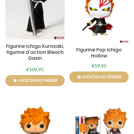
Figurine Ichigo Kurosaki,
Figurine Pop Ichigo
figurine d'action Bleach
Hollow
Dasin
€59,95
Prix
€59,95
€109,95
Prix
€109,95
régulier
régulier
AJOUTER AU PANIER
AJOUTER AU PANIER