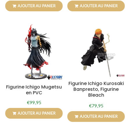
régulier
régulier
AJOUTER AU PANIER
AJOUTER AU PANIER
Figurine Ichigo Kurosaki
Figurine Ichigo Mugetsu
Banpresto, Figurine
en PVC
Bleach
€99,95
Prix
€99,95
€79,95
Prix
€79,95
régulier
régulier
AJOUTER AU PANIER
AJOUTER AU PANIER