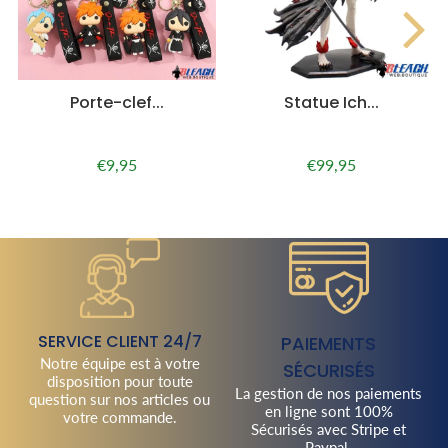
Porte-clef...
Statue Ich...
€9,95
€99,95
Prix
€9,95
Prix
€99,95
régulier
régulier
SERVICE CLIENT 24/7
PAIEMENTS
Notre équipe est à votre
SÉCURISÉS
disposition pour toute
La gestion de nos paiements
question sur nos articles ou
en ligne sont 100%
votre commande.
Sécurisés avec Stripe et
Paypal.