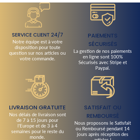
SERVICE CLIENT 24/7
PAIEMENTS
Notre équipe est à votre
SÉCURISÉS
disposition pour toute
La gestion de nos paiements
question sur nos articles ou
en ligne sont 100%
votre commande.
Sécurisés avec Stripe et
Paypal.
LIVRAISON GRATUITE
SATISFAIT OU
Nos délais de livraison sont
REMBOURSÉ
de 7 à 15 jours pour
Nous proposons le Satisfait
l'Europe et de 3 à 4
ou Remboursé pendant 14
semaines pour le reste du
jours après réception des
monde.
articles !