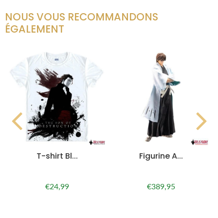
NOUS VOUS RECOMMANDONS
ÉGALEMENT
T-shirt Bl...
Figurine A...
€24,99
€389,95
Prix
€24,99
Prix
€389,95
régulier
régulier