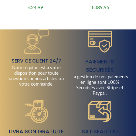
€24,99
€389,95
Prix
€24,99
Prix
€389,95
régulier
régulier
SERVICE CLIENT 24/7
PAIEMENTS
Notre équipe est à votre
SÉCURISÉS
disposition pour toute
La gestion de nos paiements
question sur nos articles ou
en ligne sont 100%
votre commande.
Sécurisés avec Stripe et
Paypal.
LIVRAISON GRATUITE
SATISFAIT OU