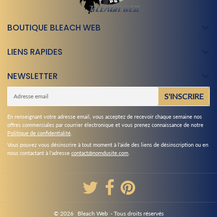
BOUTIQUE BLEACH WEB
LIENS RAPIDES
NEWSLETTER
E-
S'INSCRIRE
mail
En renseignant votre adresse email, vous acceptez de recevoir chaque semaine nos
offres commerciales par courrier électronique et vous prenez connaissance de notre
Politique de confidentialité
.
Vous pouvez vous désinscrire à tout moment à l'aide des liens de désinscription ou en
nous contactant à l'adresse
contact@nomdusite.com
.
© 2026
Bleach Web
- Tous droits réservés