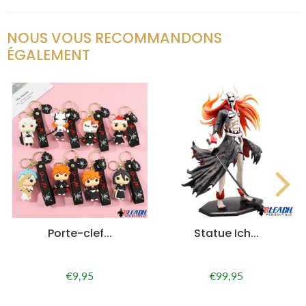
NOUS VOUS RECOMMANDONS
ÉGALEMENT
Porte-clef...
Statue Ich...
€9,95
€99,95
Prix
€9,95
Prix
€99,95
régulier
régulier