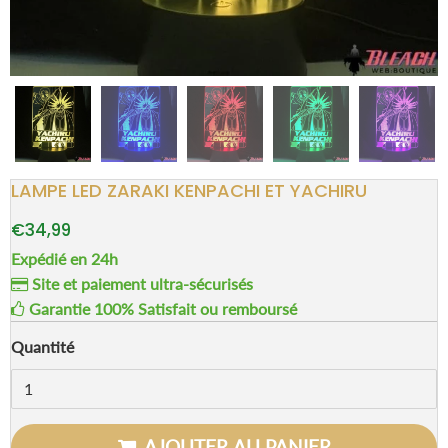
LAMPE LED ZARAKI KENPACHI ET YACHIRU
€34,99
Expédié en 24h
Site et paiement ultra-sécurisés
Garantie 100% Satisfait ou remboursé
Quantité
AJOUTER AU PANIER