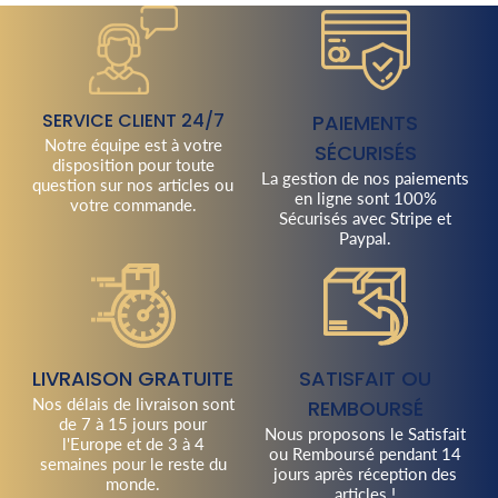
SERVICE CLIENT 24/7
PAIEMENTS
Notre équipe est à votre
SÉCURISÉS
disposition pour toute
La gestion de nos paiements
question sur nos articles ou
en ligne sont 100%
votre commande.
Sécurisés avec Stripe et
Paypal.
LIVRAISON GRATUITE
SATISFAIT OU
Nos délais de livraison sont
REMBOURSÉ
de 7 à 15 jours pour
Nous proposons le Satisfait
l'Europe et de 3 à 4
ou Remboursé pendant 14
semaines pour le reste du
jours après réception des
monde.
articles !