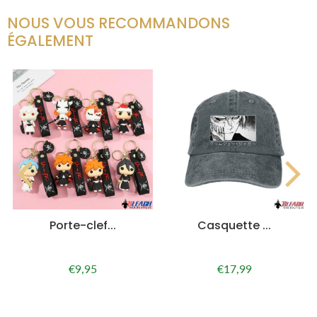
NOUS VOUS RECOMMANDONS
ÉGALEMENT
Porte-clef...
Casquette ...
€9,95
€17,99
Prix
€9,95
Prix
€17,99
régulier
régulier