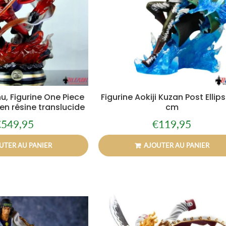
nu, Figurine One Piece
Figurine Aokiji Kuzan Post Ellip
 en résine translucide
cm
€549,95
€119,95
rix
€549,95
Prix
€119,95
égulier
régulier
UTER AU PANIER
AJOUTER AU PANIER