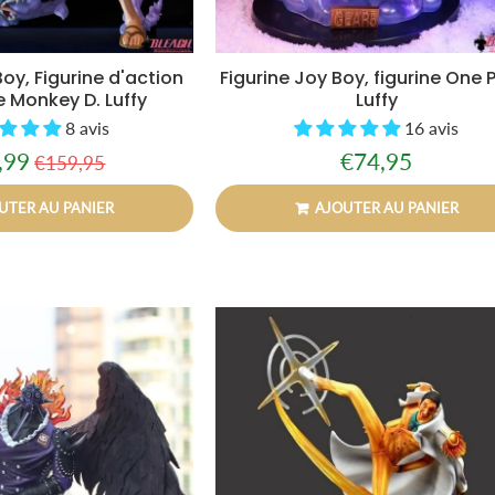
Boy, Figurine d'action
Figurine Joy Boy, figurine One 
 Monkey D. Luffy
Luffy
8 avis
16 avis
,99
€74,95
€159,95
Prix
€159,95
€99,99
Prix
€74,95
régulier
t
régulier
UTER AU PANIER
AJOUTER AU PANIER