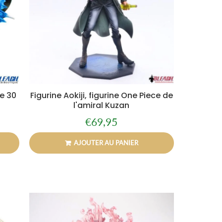
se 30
Figurine Aokiji, figurine One Piece de
l'amiral Kuzan
€69,95
Prix
€69,95
régulier
AJOUTER AU PANIER