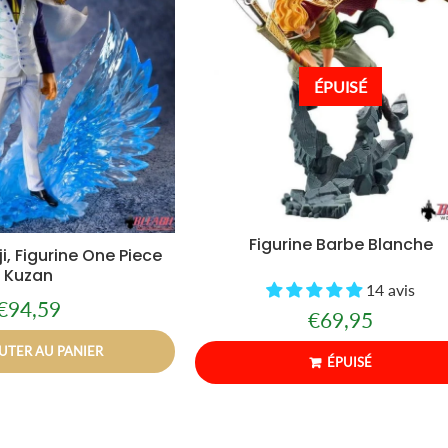
ÉPUISÉ
Figurine Barbe Blanche
ji, Figurine One Piece
Kuzan
14 avis
€94,59
Prix
€94,59
€69,95
Prix
€69,95
régulier
régulier
UTER AU PANIER
ÉPUISÉ