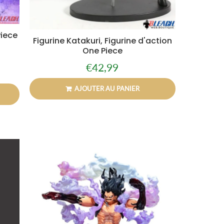
Piece
Figurine Katakuri, Figurine d'action
One Piece
€42,99
Prix
€42,99
régulier
AJOUTER AU PANIER