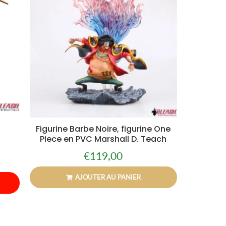
Figurine Barbe Noire, figurine One
Piece en PVC Marshall D. Teach
€119,00
Prix
€119,00
régulier
AJOUTER AU PANIER