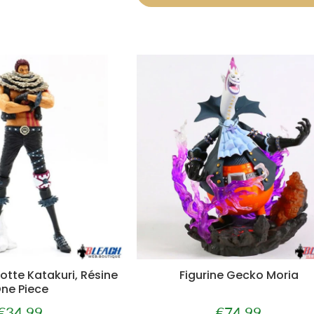
lotte Katakuri, Résine
Figurine Gecko Moria
ne Piece
€34,99
€74,99