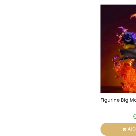
Figurine Big M
P
r
AJO