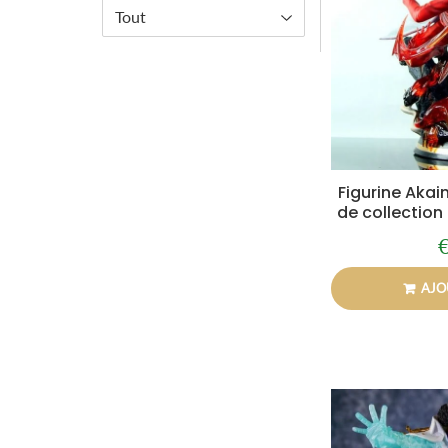
Figurine Akai
de collection
P
r
AJO