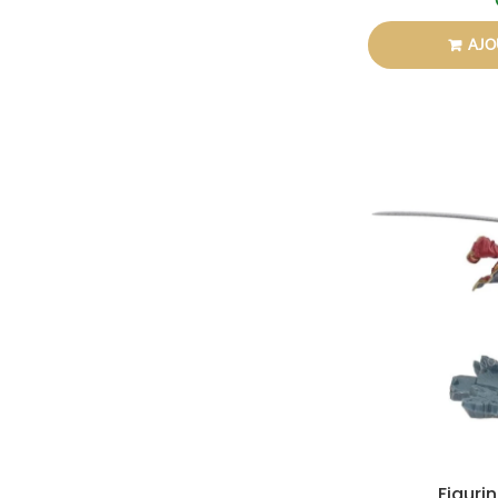
AJO
Figuri