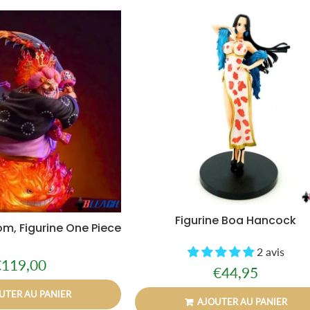
Figurine Boa Hancock
om, Figurine One Piece
2 avis
€119,00
rix
€119,00
€44,95
Prix
€44,95
égulier
régulier
UTER AU PANIER
AJOUTER AU PANIER