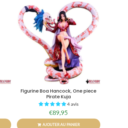
Figurine Boa Hancock, One piece
Pirate Kuja
4 avis
€89,95
Prix
€89,95
régulier
AJOUTER AU PANIER