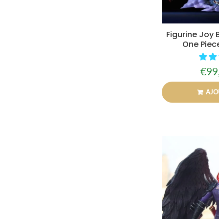
Figurine Joy 
One Piece
€99
Prix
rédui
AJO