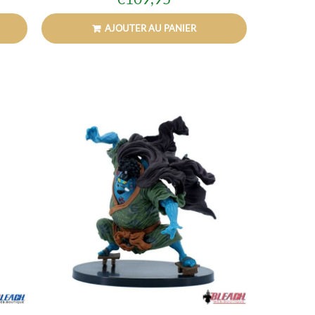
Prix
€109,95
régulier
AJOUTER AU PANIER