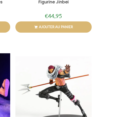
es
Figurine Jinbei
€44,95
Prix
€44,95
régulier
AJOUTER AU PANIER