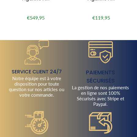
€549,95
€119,95
Prix
€549,95
Prix
€119,95
régulier
régulier
SERVICE CLIENT 24/7
PAIEMENTS
Notre équipe est à votre
SÉCURISÉS
disposition pour toute
La gestion de nos paiements
question sur nos articles ou
en ligne sont 100%
votre commande.
Sécurisés avec Stripe et
Paypal.